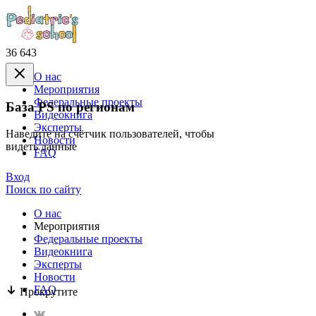
36 643
О нас
Mероприятия
Федеральные проекты
База PS по регионам
Видеокнига
Эксперты
Наведите на счётчик пользователей, чтобы
Новости
видеть данные
FAQ
Вход
Поиск по сайту
О нас
Mероприятия
Федеральные проекты
Видеокнига
Эксперты
Новости
FAQ
Прокрутите