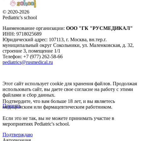
© 2020-2026
Pediatric's school
Наименование организации:
ООО
"ГК "РУСМЕДИКАЛ"
ИНН: 9718025689
Юридический адрес:
107113
,
г. Москва
,
вн.тер.г.
муниципальный округ Сокольники, ул. Маленковская, д. 32,
строение 3, помещение 1/1
Телефон: +7 (977) 262-58-66
pediatrics@rusmedical.ru
Этот сайт использует cookie для хранения файлов. Продолжая
использовать сайт, вы даете свое согласие на работу с этими
файлами и сбор данных.
Подтвердите, что вам больше 18 лет, и вы являетесь
Принять
медицинским или фармацевтическим работником.
Если это не так, вы не можете принимать участие в
мероприятиях Pediatric's school.
Подтверждаю
Авторизация