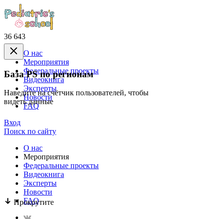
36 643
О нас
Mероприятия
Федеральные проекты
База PS по регионам
Видеокнига
Эксперты
Наведите на счётчик пользователей, чтобы
Новости
видеть данные
FAQ
Вход
Поиск по сайту
О нас
Mероприятия
Федеральные проекты
Видеокнига
Эксперты
Новости
FAQ
Прокрутите