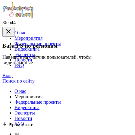
36 644
О нас
Mероприятия
Федеральные проекты
База PS по регионам
Видеокнига
Эксперты
Наведите на счётчик пользователей, чтобы
Новости
видеть данные
FAQ
Вход
Поиск по сайту
О нас
Mероприятия
Федеральные проекты
Видеокнига
Эксперты
Новости
FAQ
Прокрутите